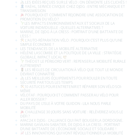
LES IDÉES REÇUES SUR LE VÉLO : ON DÉMONTE LES CLICHÉS !
YAËHL, SERVICE CIVIQUE CHEZ DJDG : ENTRE MÉCANIQUE ET
TRANSMISSION
POURQUOI ET COMMENT REJOINDRE UNE ASSOCIATION DE
PROMOTION DU VÉLO ?
LES IMPACTS ENVIRONNEMENTAUX ET SOCIAUX DE LA
VOITURE INDIVIDUELLE : QUELLES ALTERNATIVES ?
MARINE, DE DJDG À LA CRESS : PORTRAIT D’UNE BATTANTE DE
L’ESS !
L’AUTO-RÉPARATION VÉLO : POURQUOI C’EST PLUS QU’UNE
SIMPLE ÉCONOMIE ?
LES TENDANCES DE LA MOBILITÉ ALTERNATIVE
HÉLÈNE LASCOMBE ET LA POLITIQUE DE LA VILLE : STRATÉGIE
GLOBALE, IMPACT LOCAL
THÉO ET LE PÉRIGORD VERT : REPENSER LA MOBILITÉ RURALE
AUTREMENT
LES RÈGLES DE CIRCULATION À VÉLO QUE TOUT LE MONDE
DEVRAIT CONNAÎTRE
LES MEILLEURS ÉQUIPEMENTS POUR ROULER EN TOUTE
SÉCURITÉ PAR TOUS LES TEMPS
10 ASTUCES POUR ENTRETENIR ET RÉPARER SON VÉLO SOI-
MÊME
VÉLOTAF : POURQUOI ET COMMENT PASSER AU VÉLO POUR
ALLER BOSSER ?
DU PAYS DE L’ISLE À VOTRE GUIDON : LILA NOUS PARLE
MOBILITÉ
CHALLENGE 30 JOURS SANS VOITURE : RELÈVERIEZ-VOUS LE
DÉFI ?
AFAC24 X DJDG : L’ALLIANCE QUI FAIT BOUGER LA DORDOGNE.
MARINE GAVILAN-SABATIER, DE DJDG À LA CRESS : PORTRAIT
D’UNE BATTANTE DE L’ÉCONOMIE SOCIALE ET SOLIDAIRE !
LES INNOVATIONS QUI VONT RÉVOLUTIONNER LA MOBILITÉ