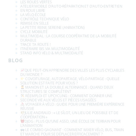
LES ROUES VERTES
ATELIER MOBILE D’AUTO-RÉPARATION ET D’AUTO-ENTRETIEN
EN ROUE LIBRE
LA VÉLO-ÉCOLE
CONTRÔLE TECHNIQUE VÉLO
REMISE EN SELLE
LA PETITE REINE SEREINE (ANIMATION)
CYCLE MOBILITÉ
MULTIMODAL : LA COURSE COOPÉRATIVE DE LA MOBILITÉ
DURABLE
TRACE TA ROUTE !
ITINÉRAIRE BIS VIA MULTIMODALITÉ
STAND INFO VÉLO & MULTIMODALITÉ
BLOG
QUE PEUT-ON APPRENDRE DES VILLES LES PLUS CYCLABLES
DU MONDE ?
COVOITURAGE, AUTOPARTAGE, VÉLO-PARTAGE : QUELLE
SOLUTION EST FAITE POUR VOUS ?
MANON ET LA DOUBLE ALTERNANCE : QUAND DEUX
STRUCTURES SE COMPLÉTENT
RÉEMPLOI ET UPCYCLING : COMMENT DONNER UNE
SECONDE VIE AUX VÉLOS ET PIÈCES USAGÉES
VOYAGER À VÉLO : GUIDE POUR UNE PREMIÈRE EXPÉRIENCE
RÉUSSIE
JULIE ANDRAUD : « LE SÎLOT, UN LIEU DE POSSIBLE ET DE
COOPÉRATION »
DJDG : PLUS QU’UNE ASSO, UNE ÉCOLE DE TERRAIN POUR
L’ANIMATION
LE COMBO GAGNANT : COMMENT MIXER VÉLO, BUS, TRAIN
ET MARCHE POUR SE DÉPLACER EFFICACEMENT ?