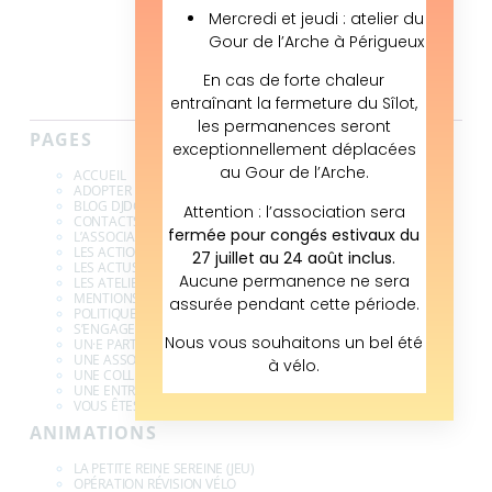
Mercredi et jeudi : atelier du
24000 Périgueux
Gour de l’Arche à Périgueux
En cas de forte chaleur
entraînant la fermeture du Sîlot,
les permanences seront
PAGES
exceptionnellement déplacées
au Gour de l’Arche.
ACCUEIL
ADOPTER UN VÉLO
BLOG DJDG
Attention : l’association sera
CONTACTS & INFOS
fermée pour congés estivaux du
L’ASSOCIATION
LES ACTIONS
27 juillet au 24 août inclus.
LES ACTUS
Aucune permanence ne sera
LES ATELIERS
MENTIONS LÉGALES
assurée pendant cette période.
POLITIQUE DE CONFIDENTIALITÉ DES DONNÉES
S’ENGAGER À DJDG
Nous vous souhaitons un bel été
UN·E PARTICULIER·E
UNE ASSOCIATION
à vélo.
UNE COLLECTIVITÉ
UNE ENTREPRISE
VOUS ÊTES … BIENVENUE
ANIMATIONS
LA PETITE REINE SEREINE (JEU)
OPÉRATION RÉVISION VÉLO