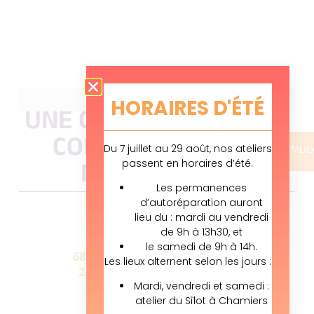
HORAIRES D'ÉTÉ
UNE QUESTION ?
CONTACTEZ
Du 7 juillet au 29 août, nos ateliers
FORMUL
passent en horaires d’été.
NOUS !
Les permanences
Téléphone :
d’autoréparation auront
05 53 53 23 40
lieu du : mardi au vendredi
de 9h à 13h30, et
Atelier Sîlot :
le samedi de 9h à 14h.
68 bis Av. Mal de L de Tassigny
Les lieux alternent selon les jours :
24660 Coulounieix Chamiers
Mardi, vendredi et samedi :
Atelier Gour de l’Arche :
atelier du Sîlot à Chamiers
42 Chemin de Saltgourde