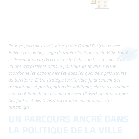
Depuis, elle a travaillé sur trois contrats de ville successifs
: 2000-2006, 2014-2024, et aujourd’hui le contrat 2024-
2030. Son rôle ? Coordonner les actions menées dans les
quartiers prioritaires, en lien avec l’État, les villes, les
bailleurs sociaux et une vingtaine de partenaires
signataires (préfecture, Agence Régionale de Santé,
Éducation nationale, chambres consulaires…).
LA POLITIQUE DE LA VILLE,
QU’EST-CE QUE C’EST ?
« La différence avec une politique publique
classique, c’est qu’on est des généralistes sur un
petit territoire et qu’on touche à toutes les
thématiques
», explique Hélène.
Éducation, insertion à l’emploi, mobilité, jeunesse,
transition, sécurité, prévention de la délinquance, accès
aux loisirs, à la culture, au sport, aux droits… La politique