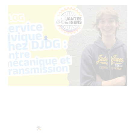
CHALLENGE 30 JOURS
SANS VOITURE :
RELÈVERIEZ-VOUS LE DÉFI
?
MARINE, DE DJDG À LA
CRESS : PORTRAIT D’UNE
BATTANTE DE L’ESS !