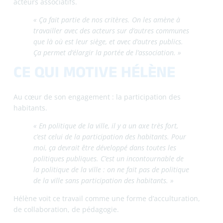
LA FORCE DU GRAND
PÉRIGUEUX
Pour Hélène, la force principale du territoire, c’est :
« ce regard global et le fait d’être un
accompagnateur de compétences qui vont plus
largement que sur les communes ».
L’agglomération permet de soutenir des acteurs
associatifs qui ont un impact au-delà de leur seule
commune d’implantation, comme Des Jantes et des Gens
et de créer des collaborations entre territoires et entre
acteurs.
Manon BIROLLEAU
Des Jantes et des gens (c) – Avril 2026
accompagnement
,
associations
,
engagement
,
enjeux
,
habitants
,
impact local
,
mobilité
,
politique de la ville
,