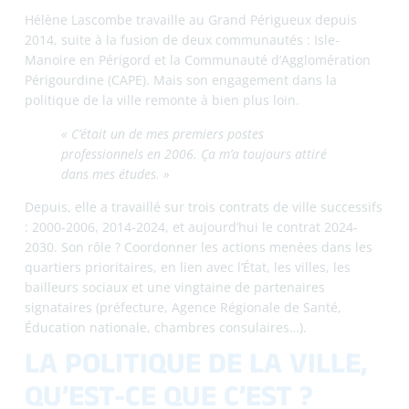
de la ville s’articule autour de quatre priorités : le plein
emploi, l’émancipation des habitants et l’accès aux droits,
la transition et la sécurité.
« On ne doit pas se substituer aux droits
communs. On doit faire plus dans ces quartiers
parce que c’est là où il y a moins d’accès aux
droits. On est en plus du droit commun.
»
ENTRE STRATÉGIE ET
TERRAIN
Le rôle d’Hélène se partage entre deux dimensions. D’un
côté, la stratégie : élaboration du contrat de ville,
évaluation, déploiement des politiques publiques,
financement des acteurs. De l’autre, le terrain :
déplacements dans les quartiers, rencontres avec les
associations, suivi des actions concrètes.
« Mon rôle, c’est aussi de dire : on a un dossier
papier, mais ce que je vois, c’est que ça se passe.