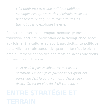
Donc on défend les acteurs, ce n’est pas juste sur
un bout de papier.
»
Chaque année, l’agglomération lance un appel à projets.
En 2025, 70 actions ont été déposées par une trentaine
d’acteurs.
LA RENCONTRE AVEC DES
JANTES ET DES GENS
C’est dans ce contexte qu’Hélène a rencontré Des Jantes et
des Gens.
« Ils sont arrivés sur la politique de la ville par le
biais de la région, puisqu’ils étaient financés dans
le cadre de l’ESS. L’ESS connaît très bien la
politique de la ville, car il y a souvent des liens
sur les questions d’innovation.
»
C’est Thierry Ravel qui l’a sollicitée pour présenter le