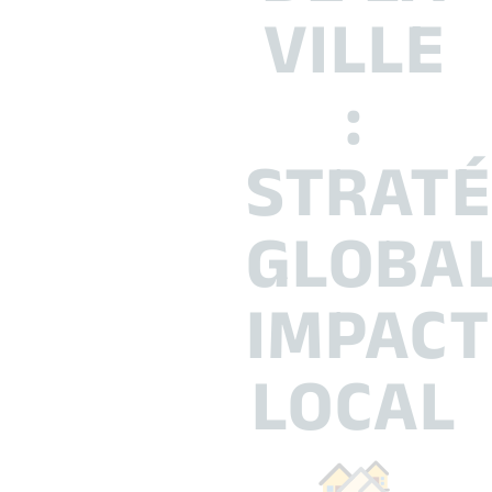
25 ans d’expérience dans la politique de la ville, Hélène
coordonne les actions menées dans les quartiers prioritaires
du territoire. Entre stratégie territoriale, financement des
associations et participation des habitants, elle nous explique
comment la mobilité devient un levier d’insertion et pourquoi
Des Jantes et des Gens s’inscrit pleinement dans cette
dynamique.
UN PARCOURS ANCRÉ DANS
LA POLITIQUE DE LA VILLE
Hélène Lascombe travaille au Grand Périgueux depuis
2014, suite à la fusion de deux communautés : Isle-
Manoire en Périgord et la Communauté d’Agglomération
Périgourdine (CAPE). Mais son engagement dans la
politique de la ville remonte à bien plus loin.
« C’était un de mes premiers postes
professionnels en 2006. Ça m’a toujours attiré
dans mes études. »