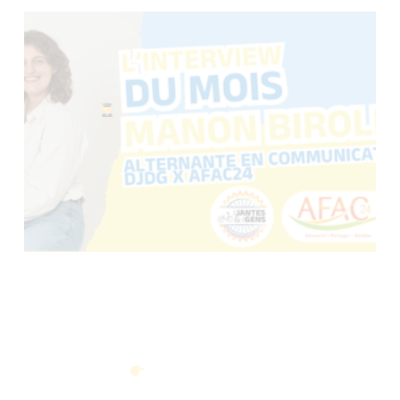
LES IMPACTS
ENVIRONNEMENTAUX ET
SOCIAUX DE LA VOITURE
INDIVIDUELLE : QUELLES
ALTERNATIVES ?
YAËHL, SERVICE
CIVIQUE CHEZ DJDG :
ENTRE MÉCANIQUE ET
TRANSMISSION