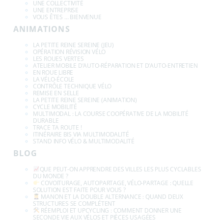
NOUS !
Téléphone :
05 53 53 23 40
Atelier Sîlot :
68 bis Av. Mal de L de Tassigny
24660 Coulounieix Chamiers
Atelier Gour de l’Arche :
42 Chemin de Saltgourde
24000 Périgueux
PAGES
ACCUEIL
ADOPTER UN VÉLO
BLOG DJDG
CONTACTS & INFOS
L’ASSOCIATION