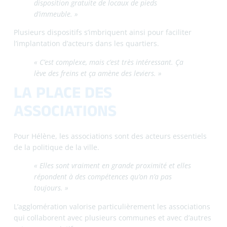
habitants.
« En politique de la ville, il y a un axe très fort,
c’est celui de la participation des habitants. Pour
moi, ça devrait être développé dans toutes les
politiques publiques. C’est un incontournable de
la politique de la ville : on ne fait pas de politique
de la ville sans participation des habitants. »
Hélène voit ce travail comme une forme d’acculturation,
de collaboration, de pédagogie.
« On n’est pas juste les donneurs d’ordre. Ça
permet aux habitants de comprendre pourquoi
les politiques publiques tendent vers tel ou tel
enjeu. Et au-delà, ils ont le droit de dire qu’ils ne
sont pas d’accord. Ce travail pédagogique me
semble très important pour qu’ils adhèrent à des
politiques publiques qui sont souvent très
techniques. »