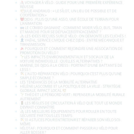
LES ACTIONS
LES ACTUS
LES ATELIERS
MENTIONS LÉGALES
POLITIQUE DE CONFIDENTIALITÉ DES DONNÉES
S’ENGAGER À DJDG
UN·E PARTICULIER·E
UNE ASSOCIATION
UNE COLLECTIVITÉ
UNE ENTREPRISE
VOUS ÊTES … BIENVENUE
ANIMATIONS
LA PETITE REINE SEREINE (JEU)
OPÉRATION RÉVISION VÉLO
LES ROUES VERTES
ATELIER MOBILE D’AUTO-RÉPARATION ET D’AUTO-ENTRETIEN
EN ROUE LIBRE
LA VÉLO-ÉCOLE
CONTRÔLE TECHNIQUE VÉLO
REMISE EN SELLE
LA PETITE REINE SEREINE (ANIMATION)
CYCLE MOBILITÉ
MULTIMODAL : LA COURSE COOPÉRATIVE DE LA MOBILITÉ
DURABLE
TRACE TA ROUTE !
ITINÉRAIRE BIS VIA MULTIMODALITÉ
STAND INFO VÉLO & MULTIMODALITÉ
BLOG