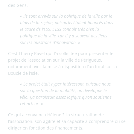
Pour Hélène, la mobilité est un enjeu central dans les
quartiers prioritaires.
« Des Jantes et des Gens allait faire ce travail de
déploiement du vélo, d’accompagnement des
habitants sur comment je me procure un vélo,
comment je l’entretiens…
»
Cette dimension répond directement aux critères de
financement de la région, qui ne finance la politique de la
ville que s’il y a un levier d’insertion professionnelle. La
mobilité devient ainsi un outil pour favoriser l’accès à
l’emploi, aux services et aux loisirs, en levant un frein
majeur pour les habitants des quartiers prioritaires.
UN ACCOMPAGNEMENT
GLOBAL
Au-delà du financement par l’appel à projets,
l’agglomération accompagne DJDG dans la mise à