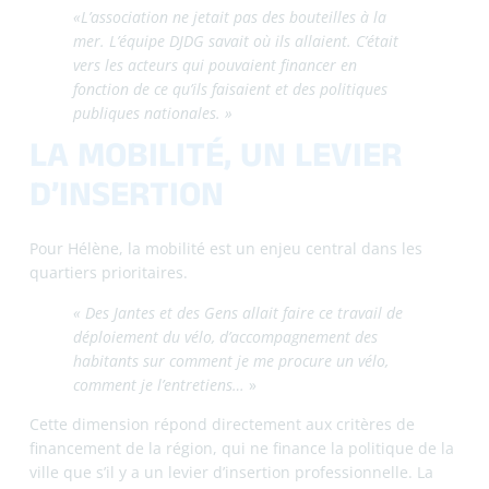
disposition de son local. Cela se fait dans le cadre d’un
dispositif de la politique de la ville : la convention
d’utilisation de l’abattement de TFPB (Taxe Foncière sur les
Propriétés Bâties) en quartier prioritaire.
« C’est une convention entre l’État, le bailleur
social qui met à disposition des locaux, et les
collectivités. Nous, on accepte de ne pas percevoir
30% de ce qui devrait nous revenir. Le bailleur
non plus. Mais en contrepartie, il faut que le
bailleur mène des actions, dont la mise à
disposition gratuite de locaux de pieds
d’immeuble. »
Plusieurs dispositifs s’imbriquent ainsi pour faciliter
l’implantation d’acteurs dans les quartiers.
« C’est complexe, mais c’est très intéressant. Ça
lève des freins et ça amène des leviers. »
LA PLACE DES