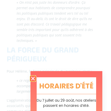
pouvoir d'agir
,
projets
,
stratégie
,
terrain
BLOG
,
PORTRAIT
dimanche 29 Mar 2026
FACEBOOK
LINKEDIN
EMAIL
PRINT
AUTRES ARTICLES
HORAIRES D'ÉTÉ
YAËHL, SERVICE
CIVIQUE CHEZ DJDG :
ENTRE MÉCANIQUE ET
Du 7 juillet au 29 août, nos ateliers
TRANSMISSION
passent en horaires d’été.