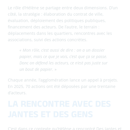
projet de l’association sur la ville de Périgueux,
notamment avec la mise à disposition d’un local sur la
Boucle de l’Isle.
« Le projet était hyper intéressant, puisque nous,
sur la question de la mobilité, on développe le
vélo. Ça paraissait assez logique qu’on soutienne
cet acteur. »
Ce qui a convaincu Hélène ? La structuration de
l’association, son agilité et sa capacité à comprendre où se
diriger en fonction des financements.
«L’association ne jetait pas des bouteilles à la
mer. L’équipe DJDG savait où ils allaient. C’était
vers les acteurs qui pouvaient financer en
fonction de ce qu’ils faisaient et des politiques
publiques nationales. »
LA MOBILITÉ, UN LEVIER
D’INSERTION