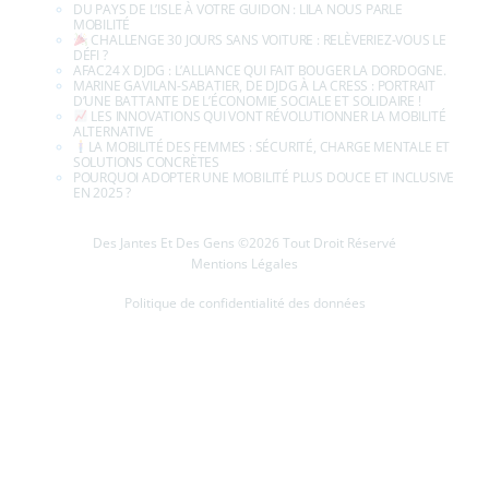
QUE PEUT-ON APPRENDRE DES VILLES LES PLUS CYCLABLES
DU MONDE ?
COVOITURAGE, AUTOPARTAGE, VÉLO-PARTAGE : QUELLE
SOLUTION EST FAITE POUR VOUS ?
MANON ET LA DOUBLE ALTERNANCE : QUAND DEUX
STRUCTURES SE COMPLÉTENT
RÉEMPLOI ET UPCYCLING : COMMENT DONNER UNE
SECONDE VIE AUX VÉLOS ET PIÈCES USAGÉES
VOYAGER À VÉLO : GUIDE POUR UNE PREMIÈRE EXPÉRIENCE
RÉUSSIE
JULIE ANDRAUD : « LE SÎLOT, UN LIEU DE POSSIBLE ET DE
COOPÉRATION »
DJDG : PLUS QU’UNE ASSO, UNE ÉCOLE DE TERRAIN POUR
L’ANIMATION
LE COMBO GAGNANT : COMMENT MIXER VÉLO, BUS, TRAIN
ET MARCHE POUR SE DÉPLACER EFFICACEMENT ?
LES IDÉES REÇUES SUR LE VÉLO : ON DÉMONTE LES CLICHÉS !
YAËHL, SERVICE CIVIQUE CHEZ DJDG : ENTRE MÉCANIQUE ET
TRANSMISSION
POURQUOI ET COMMENT REJOINDRE UNE ASSOCIATION DE
PROMOTION DU VÉLO ?
LES IMPACTS ENVIRONNEMENTAUX ET SOCIAUX DE LA
VOITURE INDIVIDUELLE : QUELLES ALTERNATIVES ?
MARINE, DE DJDG À LA CRESS : PORTRAIT D’UNE BATTANTE DE
L’ESS !
L’AUTO-RÉPARATION VÉLO : POURQUOI C’EST PLUS QU’UNE
SIMPLE ÉCONOMIE ?
LES TENDANCES DE LA MOBILITÉ ALTERNATIVE
HÉLÈNE LASCOMBE ET LA POLITIQUE DE LA VILLE : STRATÉGIE
GLOBALE, IMPACT LOCAL
THÉO ET LE PÉRIGORD VERT : REPENSER LA MOBILITÉ RURALE
AUTREMENT