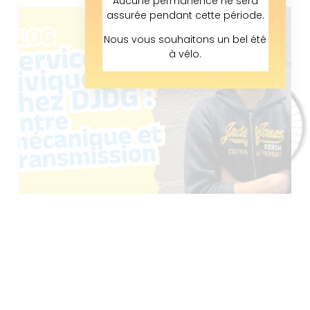
Aucune permanence ne sera
assurée pendant cette période.
Nous vous souhaitons un bel été
à vélo.
AFAC24 X DJDG :
L’ALLIANCE QUI FAIT
BOUGER LA DORDOGNE.
MANON ET LA DOUBLE
ALTERNANCE : QUAND
DEUX STRUCTURES SE
COMPLÉTENT