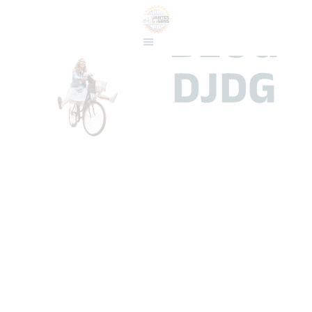
BLOG
DJDG