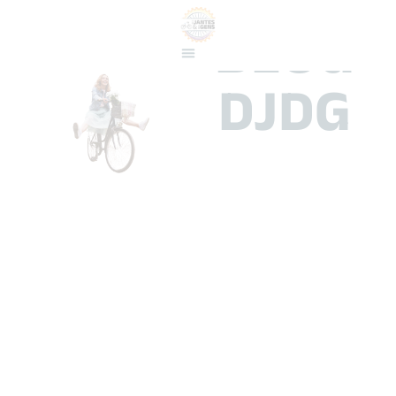
BLOG
DJDG