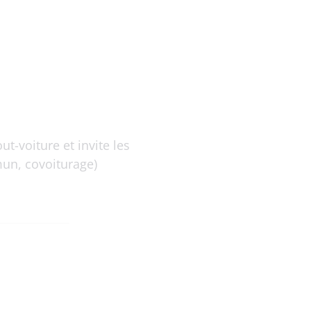
t-voiture et invite les
mun, covoiturage)