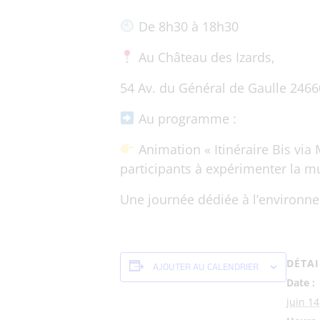
De 8h30 à 18h30
Au Château des Izards,
54 Av. du Général de Gaulle 24
Au programme :
Animation « Itinéraire Bis via 
participants à expérimenter la m
Une journée dédiée à l’environnem
DÉTAI
AJOUTER AU CALENDRIER
Date :
juin 14