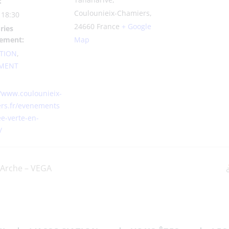
:
Coulounieix-Chamiers
,
 18:30
24660
France
+ Google
ries
ement:
Map
TION
,
MENT
//www.coulounieix-
rs.fr/evenements
ee-verte-en-
/
l’Arche – VEGA