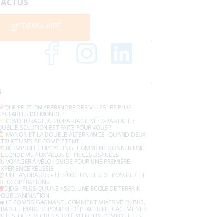
 ACTUS
FORMULAIRE
G
QUE PEUT-ON APPRENDRE DES VILLES LES PLUS
CYCLABLES DU MONDE ?
COVOITURAGE, AUTOPARTAGE, VÉLO-PARTAGE :
QUELLE SOLUTION EST FAITE POUR VOUS ?
MANON ET LA DOUBLE ALTERNANCE : QUAND DEUX
STRUCTURES SE COMPLÉTENT
RÉEMPLOI ET UPCYCLING : COMMENT DONNER UNE
SECONDE VIE AUX VÉLOS ET PIÈCES USAGÉES
VOYAGER À VÉLO : GUIDE POUR UNE PREMIÈRE
EXPÉRIENCE RÉUSSIE
JULIE ANDRAUD : « LE SÎLOT, UN LIEU DE POSSIBLE ET
DE COOPÉRATION »
DJDG : PLUS QU’UNE ASSO, UNE ÉCOLE DE TERRAIN
POUR L’ANIMATION
LE COMBO GAGNANT : COMMENT MIXER VÉLO, BUS,
TRAIN ET MARCHE POUR SE DÉPLACER EFFICACEMENT ?
LES IDÉES REÇUES SUR LE VÉLO : ON DÉMONTE LES