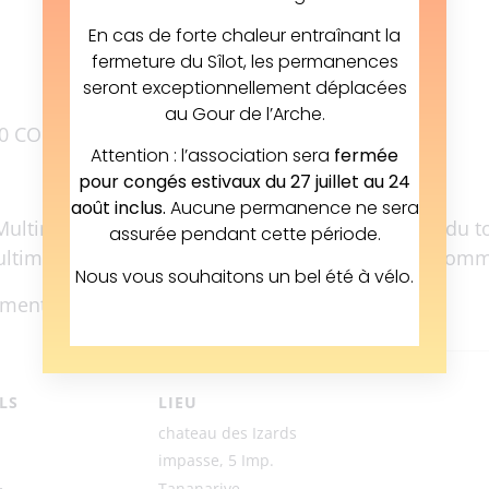
En cas de forte chaleur entraînant la
fermeture du Sîlot, les permanences
seront exceptionnellement déplacées
au Gour de l’Arche.
660 COULOUNIEIX-CHAMIERS
Attention : l’association sera
fermée
pour congés estivaux du 27 juillet au 24
août inclus.
Aucune permanence ne sera
Multimodalité » : une animation qui vise à sortir du tou
assurée pendant cette période.
ultimodalité active (vélo, marche, transports en com
Nous vous souhaitons un bel été à vélo.
ent, au partage et aux mobilités alternatives !
LS
LIEU
chateau des Izards
impasse, 5 Imp.
Tananarive,