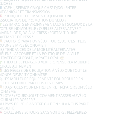
CLICHÉS !
YAËHL, SERVICE CIVIQUE CHEZ DJDG : ENTRE
MÉCANIQUE ET TRANSMISSION
POURQUOI ET COMMENT REJOINDRE UNE
ASSOCIATION DE PROMOTION DU VÉLO ?
LES IMPACTS ENVIRONNEMENTAUX ET SOCIAUX DE LA
VOITURE INDIVIDUELLE : QUELLES ALTERNATIVES ?
MARINE, DE DJDG À LA CRESS : PORTRAIT D’UNE
BATTANTE DE L’ESS !
L’AUTO-RÉPARATION VÉLO : POURQUOI C’EST PLUS
QU’UNE SIMPLE ÉCONOMIE ?
LES TENDANCES DE LA MOBILITÉ ALTERNATIVE
HÉLÈNE LASCOMBE ET LA POLITIQUE DE LA VILLE :
STRATÉGIE GLOBALE, IMPACT LOCAL
THÉO ET LE PÉRIGORD VERT : REPENSER LA MOBILITÉ
RURALE AUTREMENT
LES RÈGLES DE CIRCULATION À VÉLO QUE TOUT LE
MONDE DEVRAIT CONNAÎTRE
LES MEILLEURS ÉQUIPEMENTS POUR ROULER EN
TOUTE SÉCURITÉ PAR TOUS LES TEMPS
10 ASTUCES POUR ENTRETENIR ET RÉPARER SON VÉLO
SOI-MÊME
VÉLOTAF : POURQUOI ET COMMENT PASSER AU VÉLO
POUR ALLER BOSSER ?
DU PAYS DE L’ISLE À VOTRE GUIDON : LILA NOUS PARLE
MOBILITÉ
CHALLENGE 30 JOURS SANS VOITURE : RELÈVERIEZ-
VOUS LE DÉFI ?
AFAC24 X DJDG : L’ALLIANCE QUI FAIT BOUGER LA
DORDOGNE.
MARINE GAVILAN-SABATIER, DE DJDG À LA CRESS :
PORTRAIT D’UNE BATTANTE DE L’ÉCONOMIE SOCIALE ET