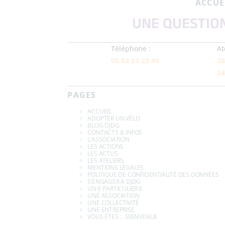
ACCUE
UNE QUESTION
Téléphone :
At
05 53 53 23 40
68
24
PAGES
ACCUEIL
ADOPTER UN VÉLO
BLOG DJDG
CONTACTS & INFOS
L’ASSOCIATION
LES ACTIONS
LES ACTUS
LES ATELIERS
MENTIONS LÉGALES
POLITIQUE DE CONFIDENTIALITÉ DES DONNÉES
S’ENGAGER À DJDG
UN·E PARTICULIER·E
UNE ASSOCIATION
UNE COLLECTIVITÉ
UNE ENTREPRISE
VOUS ÊTES … BIENVENUE