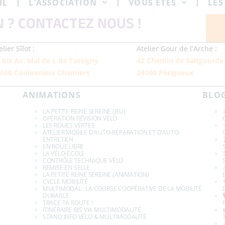
IL
L’ASSOCIATION
VOUS ÊTES
LES
 ? CONTACTEZ NOUS !
elier Sîlot :
Atelier Gour de l’Arche :
 bis Av. Mal de L de Tassigny
42 Chemin de Saltgourde
660 Coulounieix Chamiers
24000 Périgueux
ANIMATIONS
BLO
LA PETITE REINE SEREINE (JEU)
OPÉRATION RÉVISION VÉLO
LES ROUES VERTES
ATELIER MOBILE D’AUTO-RÉPARATION ET D’AUTO-
ENTRETIEN
EN ROUE LIBRE
LA VÉLO-ÉCOLE
CONTRÔLE TECHNIQUE VÉLO
REMISE EN SELLE
LA PETITE REINE SEREINE (ANIMATION)
CYCLE MOBILITÉ
MULTIMODAL : LA COURSE COOPÉRATIVE DE LA MOBILITÉ
DURABLE
TRACE TA ROUTE !
ITINÉRAIRE BIS VIA MULTIMODALITÉ
STAND INFO VÉLO & MULTIMODALITÉ