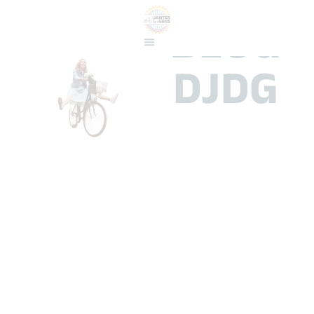
BLOG
DJDG