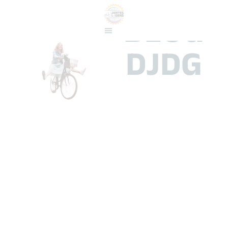
BLOG
DJDG