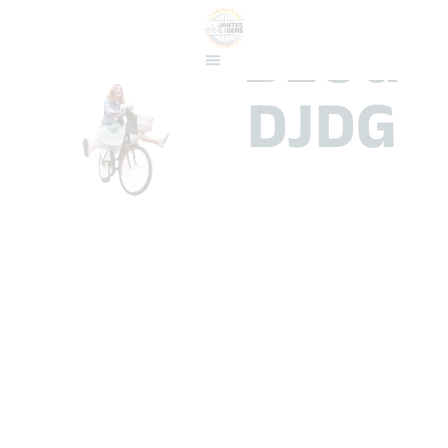
BLOG
DJDG