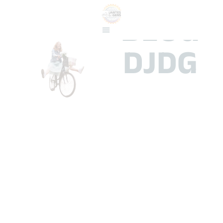
BLOG
DJDG