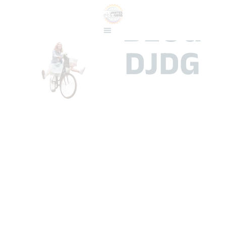
BLOG
DJDG