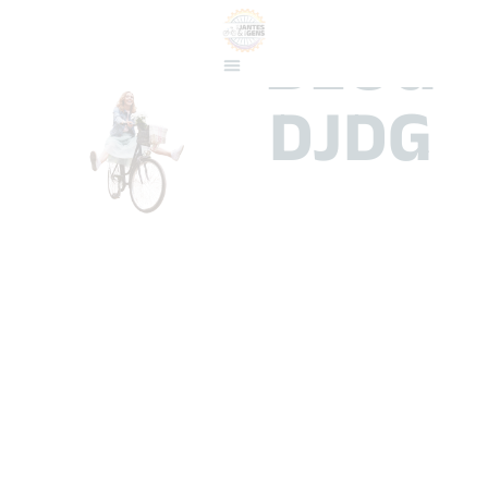
BLOG
DJDG