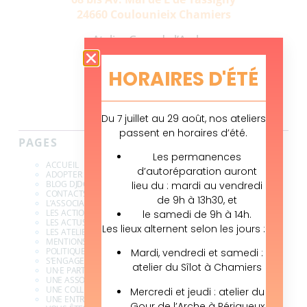
24660 Coulounieix Chamiers
Atelier Gour de l’Arche :
42 Chemin de Saltgourde
24000 Périgueux
HORAIRES D'ÉTÉ
Du 7 juillet au 29 août, nos ateliers
passent en horaires d’été.
PAGES
Les permanences
ACCUEIL
d’autoréparation auront
ADOPTER UN VÉLO
BLOG DJDG
lieu du : mardi au vendredi
CONTACTS & INFOS
de 9h à 13h30, et
L’ASSOCIATION
LES ACTIONS
le samedi de 9h à 14h.
LES ACTUS
Les lieux alternent selon les jours :
LES ATELIERS
MENTIONS LÉGALES
POLITIQUE DE CONFIDENTIALITÉ DES DONNÉES
Mardi, vendredi et samedi :
S’ENGAGER À DJDG
atelier du Sîlot à Chamiers
UN·E PARTICULIER·E
UNE ASSOCIATION
UNE COLLECTIVITÉ
Mercredi et jeudi : atelier du
UNE ENTREPRISE
Gour de l’Arche à Périgueux