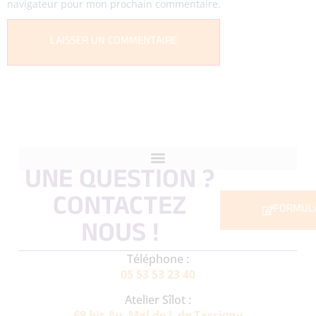
navigateur pour mon prochain commentaire.
UNE QUESTION ?
CONTACTEZ
FORMUL
NOUS !
Téléphone :
05 53 53 23 40
Atelier Sîlot :
68 bis Av. Mal de L de Tassigny