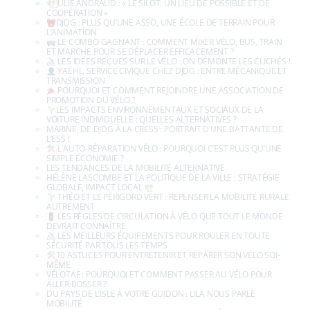
JULIE ANDRAUD : « LE SÎLOT, UN LIEU DE POSSIBLE ET DE
COOPÉRATION »
DJDG : PLUS QU’UNE ASSO, UNE ÉCOLE DE TERRAIN POUR
L’ANIMATION
LE COMBO GAGNANT : COMMENT MIXER VÉLO, BUS, TRAIN
ET MARCHE POUR SE DÉPLACER EFFICACEMENT ?
LES IDÉES REÇUES SUR LE VÉLO : ON DÉMONTE LES CLICHÉS !
YAËHL, SERVICE CIVIQUE CHEZ DJDG : ENTRE MÉCANIQUE ET
TRANSMISSION
POURQUOI ET COMMENT REJOINDRE UNE ASSOCIATION DE
PROMOTION DU VÉLO ?
LES IMPACTS ENVIRONNEMENTAUX ET SOCIAUX DE LA
VOITURE INDIVIDUELLE : QUELLES ALTERNATIVES ?
MARINE, DE DJDG À LA CRESS : PORTRAIT D’UNE BATTANTE DE
L’ESS !
L’AUTO-RÉPARATION VÉLO : POURQUOI C’EST PLUS QU’UNE
SIMPLE ÉCONOMIE ?
LES TENDANCES DE LA MOBILITÉ ALTERNATIVE
HÉLÈNE LASCOMBE ET LA POLITIQUE DE LA VILLE : STRATÉGIE
GLOBALE, IMPACT LOCAL
THÉO ET LE PÉRIGORD VERT : REPENSER LA MOBILITÉ RURALE
AUTREMENT
LES RÈGLES DE CIRCULATION À VÉLO QUE TOUT LE MONDE
DEVRAIT CONNAÎTRE
LES MEILLEURS ÉQUIPEMENTS POUR ROULER EN TOUTE
SÉCURITÉ PAR TOUS LES TEMPS
10 ASTUCES POUR ENTRETENIR ET RÉPARER SON VÉLO SOI-
MÊME
VÉLOTAF : POURQUOI ET COMMENT PASSER AU VÉLO POUR
ALLER BOSSER ?
DU PAYS DE L’ISLE À VOTRE GUIDON : LILA NOUS PARLE
MOBILITÉ