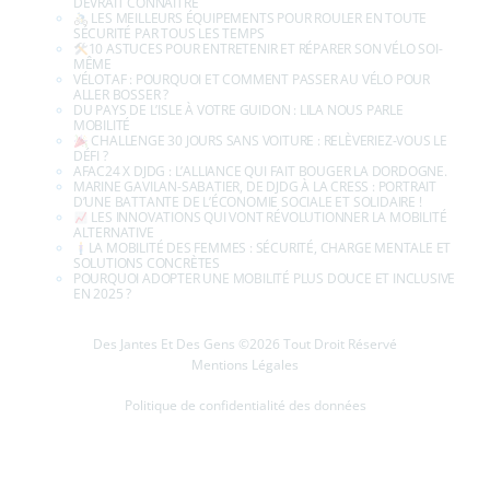
DEVRAIT CONNAÎTRE
LES MEILLEURS ÉQUIPEMENTS POUR ROULER EN TOUTE
SÉCURITÉ PAR TOUS LES TEMPS
10 ASTUCES POUR ENTRETENIR ET RÉPARER SON VÉLO SOI-
MÊME
VÉLOTAF : POURQUOI ET COMMENT PASSER AU VÉLO POUR
ALLER BOSSER ?
DU PAYS DE L’ISLE À VOTRE GUIDON : LILA NOUS PARLE
MOBILITÉ
CHALLENGE 30 JOURS SANS VOITURE : RELÈVERIEZ-VOUS LE
DÉFI ?
AFAC24 X DJDG : L’ALLIANCE QUI FAIT BOUGER LA DORDOGNE.
MARINE GAVILAN-SABATIER, DE DJDG À LA CRESS : PORTRAIT
D’UNE BATTANTE DE L’ÉCONOMIE SOCIALE ET SOLIDAIRE !
LES INNOVATIONS QUI VONT RÉVOLUTIONNER LA MOBILITÉ
ALTERNATIVE
LA MOBILITÉ DES FEMMES : SÉCURITÉ, CHARGE MENTALE ET
SOLUTIONS CONCRÈTES
POURQUOI ADOPTER UNE MOBILITÉ PLUS DOUCE ET INCLUSIVE
EN 2025 ?
Des Jantes Et Des Gens ©2026 Tout Droit Réservé
Mentions Légales
Politique de confidentialité des données