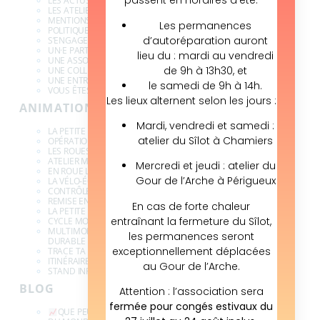
passent en horaires d’été.
LES ACTUS
LES ATELIERS
MENTIONS LÉGALES
Les permanences
POLITIQUE DE CONFIDENTIALITÉ DES DONNÉES
d’autoréparation auront
S’ENGAGER À DJDG
UN·E PARTICULIER·E
lieu du : mardi au vendredi
UNE ASSOCIATION
de 9h à 13h30, et
UNE COLLECTIVITÉ
UNE ENTREPRISE
le samedi de 9h à 14h.
VOUS ÊTES … BIENVENUE
Les lieux alternent selon les jours :
ANIMATIONS
Mardi, vendredi et samedi :
LA PETITE REINE SEREINE (JEU)
atelier du Sîlot à Chamiers
OPÉRATION RÉVISION VÉLO
LES ROUES VERTES
ATELIER MOBILE D’AUTO-RÉPARATION ET D’AUTO-ENTRETIEN
Mercredi et jeudi : atelier du
EN ROUE LIBRE
Gour de l’Arche à Périgueux
LA VÉLO-ÉCOLE
CONTRÔLE TECHNIQUE VÉLO
REMISE EN SELLE
En cas de forte chaleur
LA PETITE REINE SEREINE (ANIMATION)
entraînant la fermeture du Sîlot,
CYCLE MOBILITÉ
MULTIMODAL : LA COURSE COOPÉRATIVE DE LA MOBILITÉ
les permanences seront
DURABLE
exceptionnellement déplacées
TRACE TA ROUTE !
ITINÉRAIRE BIS VIA MULTIMODALITÉ
au Gour de l’Arche.
STAND INFO VÉLO & MULTIMODALITÉ
BLOG
Attention : l’association sera
fermée pour congés estivaux du
QUE PEUT-ON APPRENDRE DES VILLES LES PLUS CYCLABLES