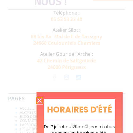
NOUS !
Téléphone :
05 53 53 23 40
Atelier Sîlot :
68 bis Av. Mal de L de Tassigny
24660 Coulounieix Chamiers
Atelier Gour de l’Arche :
42 Chemin de Saltgourde
24000 Périgueux
PAGES
HORAIRES D'ÉTÉ
ACCUEIL
ADOPTER UN VÉLO
BLOG DJDG
CONTACTS & INFOS
L’ASSOCIATION
Du 7 juillet au 29 août, nos ateliers
LES ACTIONS