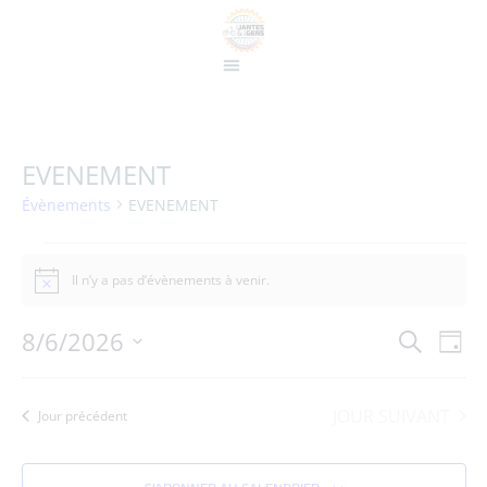
EVENEMENT
Évènements
EVENEMENT
Il n’y a pas d’évènements à venir.
Notice
NA
Rech
8/6/2026
RECHERCHE
JOUR
Sélectionnez
D
et
une
date.
V
JOUR SUIVANT
navig
Jour précédent
É
de